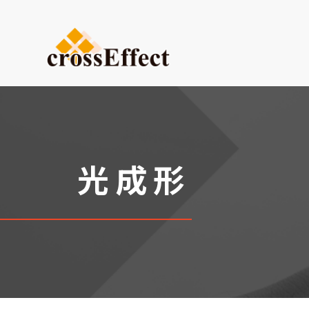
ご依頼内容から選ぶ
デザイン・設計からご依頼
試作品製作
小ロット生産
光成形
医療系ものづくり・臓器モ
(グループ会社：クロスメデ
販促プロモーション