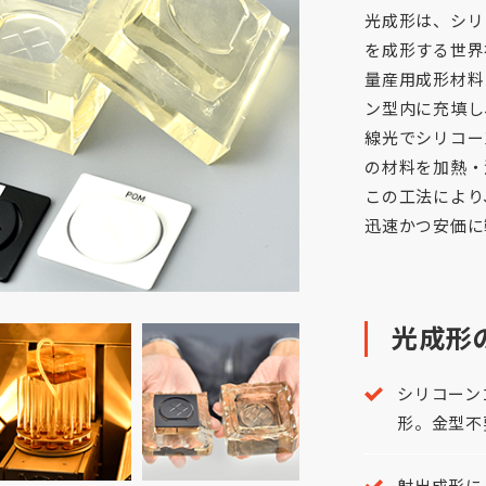
光成形は、シリ
を成形する世界
量産用成形材料
ン型内に充填し
線光でシリコー
の材料を加熱・
この工法により
迅速かつ安価に
光成形
シリコーン
形。金型不
射出成形に