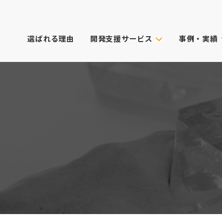
選ばれる理由
開発支援サービス
事例・実績
事例・実績
試作技術から選ぶ
主なクライアン
これまでのご依
真空注型
プロダクトデザイン
3Dプリンター
筐体設計
表面処理・加飾
CG動画制作
デル
光成形
XRサービス
ィカル)
スキャニング
PoC受託サービス