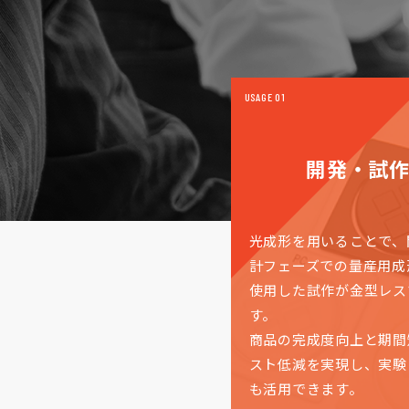
USAGE 01
開発・試
光成形を⽤いることで、
計フェーズでの量産⽤成
使用した試作が金型レス
す。
商品の完成度向上と期間
スト低減を実現し、実験
も活用できます。