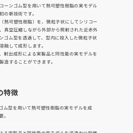
コーンゴム型を用いて熱可塑性樹脂の実モデル
初の新技術です。
（熱可塑性樹脂）を、微粒子状にしてシリコー
、真空圧縮しながら外部から照射された近赤外
ンゴム型を透過して、型内に投入した微粒子状
溶融して成形します。
、射出成形による実製品と同性能の実モデルを
製造することができます。
の特徴
ゴム型を用いて熱可塑性樹脂の実モデルを成
要。
よる実製品と同性能の実モデルを迅速かつ安価