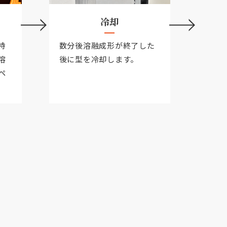
冷却
特
数分後溶融成形が終了した
溶
後に型を冷却します。
ペ