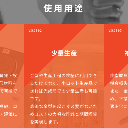
使用用途
USAGE 02
USAGE 03
作
少量生産
開発・設
⾦型や⽣産⼯程の検証に利⽤でき
樹脂成形
形材料を
るだけでなく、⼩ロット⽣産品で
機会損失
で可能で
あれば光成形での少量生産も可能
また、金
です。
め、下請
短縮、コ
高価な⾦型を起こす必要がないた
適正化に
・評価に
めコストの⼤幅な削減と期間短縮
を実現します。