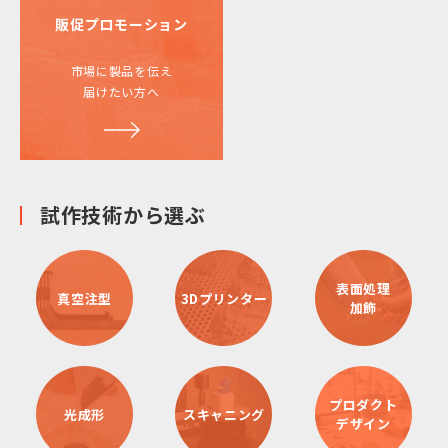
販促プロモーション
市場に製品を伝え
届けたい方へ
試作技術から選ぶ
表面処理
真空注型
3Dプリンター
加飾
プロダクト
光成形
スキャニング
デザイン