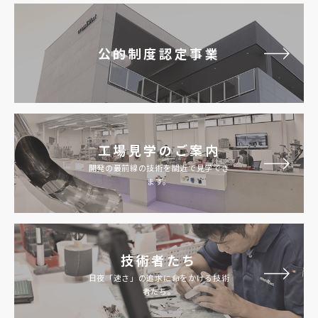
公的制度認定事業
工場見学のご案内
開発の最前線の技術を間近で見学でき
ます。
技術者たち
日夜「速さ」の追求に命をかける技術
者たち。