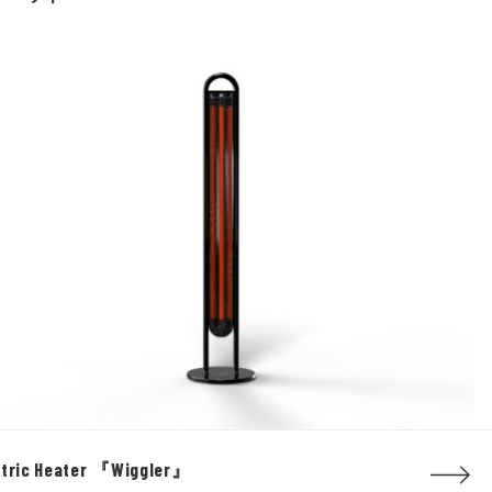
ctric Heater 『Wiggler』