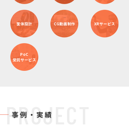
筐体設計
CG動画制作
XRサービス
PoC
受託サービス
PROJECT
事例・実績