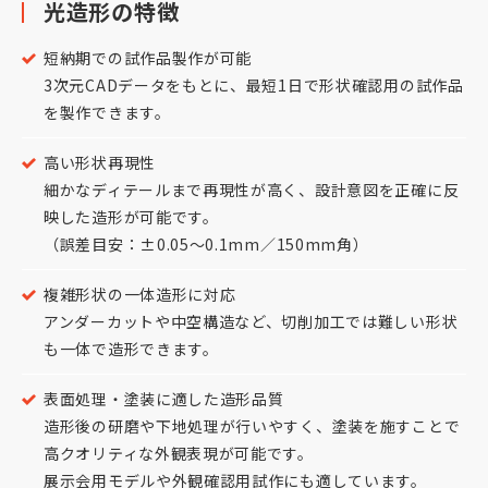
光造形の特徴
短納期での試作品製作が可能
3次元CADデータをもとに、最短1日で形状確認用の試作品
を製作できます。
高い形状再現性
細かなディテールまで再現性が高く、設計意図を正確に反
映した造形が可能です。
（誤差目安：±0.05～0.1mm／150mm角）
複雑形状の一体造形に対応
アンダーカットや中空構造など、切削加工では難しい形状
も一体で造形できます。
表面処理・塗装に適した造形品質
造形後の研磨や下地処理が行いやすく、塗装を施すことで
高クオリティな外観表現が可能です。
展示会用モデルや外観確認用試作にも適しています。