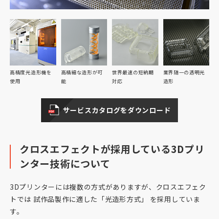
高精度光造形機を
高精細な造形が可
世界最速の短納期
業界随一の透明光
使用
能
対応
造形
サービスカタログをダウンロード
クロスエフェクトが採用している
3Dプリ
ンター技術について
3Dプリンターには複数の方式がありますが、クロスエフェク
トでは 試作品製作に適した「光造形方式」 を採用していま
す。