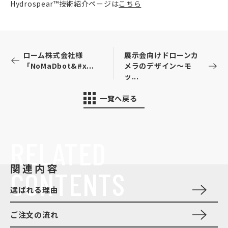
Hydrospear™技術紹介ページは
こちら
ローム株式会社様
展示会向けドローンカ
「NoMaDbot&#x...
メラのデザイン～モ
ッ...
一覧へ戻る
RELATED
関連内容
CONTENTS
選ばれる理由
ご注文の流れ