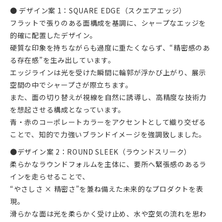
● デザイン案 1：SQUARE EDGE（スクエアエッジ）
フラットで張りのある面構成を基調に、シャープなエッジを
的確に配置したデザイン。
硬質な印象を持ちながらも過度に重たくならず、“精密感のあ
る存在感”を生み出しています。
エッジラインは光を受けた瞬間に輪郭が浮かび上がり、展示
空間の中でシャープさが際立ちます。
また、面の切り替えが視線を自然に誘導し、高精度な技術力
を想起させる構成となっています。
青・赤のコーポレートカラーをアクセントとして織り交ぜる
ことで、知的で力強いブランドイメージを強調致しました。
●デザイン案 2：ROUND SLEEK（ラウンドスリーク）
柔らかなラウンドフォルムを主体に、要所へ緊張感のあるラ
インを走らせることで、
“やさしさ × 精密さ”を兼ね備えた未来的なプロダクトを表
現。
滑らかな面は光を柔らかく受け止め、水や空気の流れを思わ