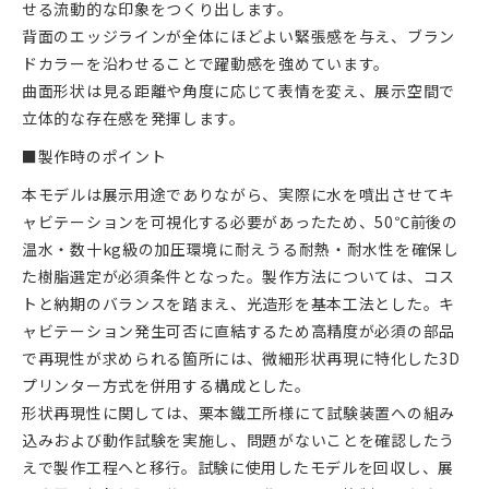
せる流動的な印象をつくり出します。
背面のエッジラインが全体にほどよい緊張感を与え、ブラン
ドカラーを沿わせることで躍動感を強めています。
曲面形状は見る距離や角度に応じて表情を変え、展示空間で
立体的な存在感を発揮します。
■製作時のポイント
本モデルは展示用途でありながら、実際に水を噴出させてキ
ャビテーションを可視化する必要があったため、50℃前後の
温水・数十kg級の加圧環境に耐えうる耐熱・耐水性を確保し
た樹脂選定が必須条件となった。製作方法については、コス
トと納期のバランスを踏まえ、光造形を基本工法とした。キ
ャビテーション発生可否に直結するため高精度が必須の部品
で再現性が求められる箇所には、微細形状再現に特化した3D
プリンター方式を併用する構成とした。
形状再現性に関しては、栗本鐵工所様にて試験装置への組み
込みおよび動作試験を実施し、問題がないことを確認したう
えで製作工程へと移行。試験に使用したモデルを回収し、展