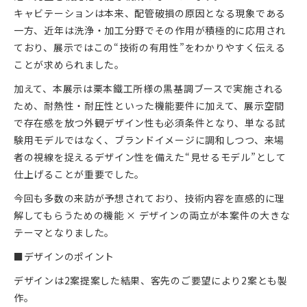
キャビテーションは本来、配管破損の原因となる現象である
一方、近年は洗浄・加工分野でその作用が積極的に応用され
ており、展示ではこの“技術の有用性”をわかりやすく伝える
ことが求められました。
加えて、本展示は栗本鐵工所様の黒基調ブースで実施される
ため、耐熱性・耐圧性といった機能要件に加えて、展示空間
で存在感を放つ外観デザイン性も必須条件となり、単なる試
験用モデルではなく、ブランドイメージに調和しつつ、来場
者の視線を捉えるデザイン性を備えた“見せるモデル”として
仕上げることが重要でした。
今回も多数の来訪が予想されており、技術内容を直感的に理
解してもらうための機能 × デザインの両立が本案件の大きな
テーマとなりました。
■デザインのポイント
デザインは2案提案した結果、客先のご要望により2案とも製
作。