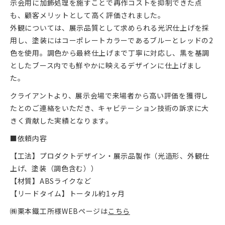
示会用に加飾処理を施すことで再作コストを抑制できた点
も、顧客メリットとして高く評価されました。
外観については、展示品質として求められる光沢仕上げを採
用し、塗装にはコーポレートカラーであるブルーとレッドの2
色を使用。調色から最終仕上げまで丁寧に対応し、黒を基調
としたブース内でも鮮やかに映えるデザインに仕上げまし
た。
クライアントより、展示会場で来場者から高い評価を獲得し
たとのご連絡をいただき、キャビテーション技術の訴求に大
きく貢献した実績となります。
■依頼内容
【工法】プロダクトデザイン・展示品製作（光造形、外観仕
上げ、塗装（調色含む））
【材質】ABSライクなど
【リードタイム】トータル約1ヶ月
㈱栗本鐵工所様WEBページは
こちら