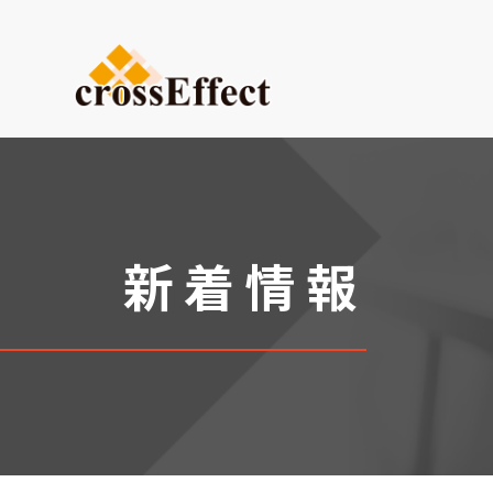
ご依頼内容から選ぶ
デザイン・設計からご依頼
試作品製作
小ロット生産
新着情報
医療系ものづくり・臓器モ
(グループ会社：クロスメデ
販促プロモーション