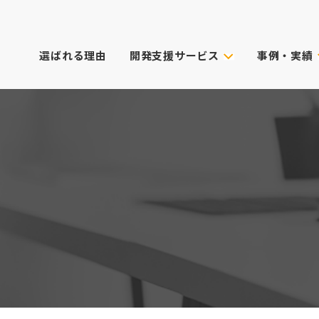
選ばれる理由
開発支援サービス
事例・実績
事例・実績
試作技術から選ぶ
主なクライアン
これまでのご依
真空注型
プロダクトデザイン
3Dプリンター
筐体設計
表面処理・加飾
CG動画制作
デル
光成形
XRサービス
ィカル)
スキャニング
PoC受託サービス