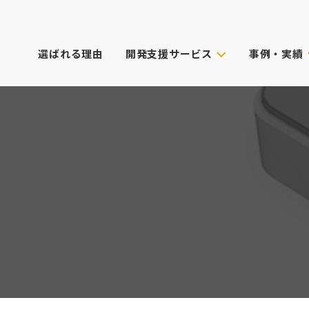
選ばれる理由
開発支援サービス
事例・実績
事例・実績
試作技術から選ぶ
主なクライアン
これまでのご依
真空注型
プロダクトデザイン
3Dプリンター
筐体設計
表面処理・加飾
CG動画制作
デル
光成形
XRサービス
ィカル)
スキャニング
PoC受託サービス