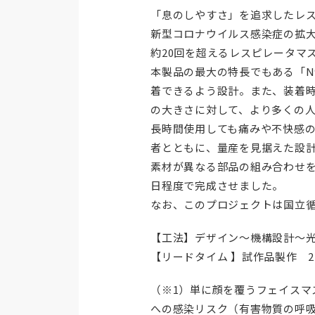
「息のしやすさ」を追求したレス
新型コロナウイルス感染症の拡大
約20回を超えるレスピレータマ
本製品の最大の特長でもある「N
着できるよう設計。また、装着
の大きさに対して、より多くの
長時間使用しても痛みや不快感
者とともに、量産を見据えた設
素材が異なる部品の組み合わせを
日程度で完成させました。
なお、このプロジェクトは国立
【工法】デザイン～機構設計～
【リードタイム 】試作品製作 
（※1）単に顔を覆うフェイス
への感染リスク（有害物質の呼