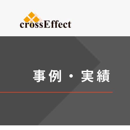
ご依頼内容から選ぶ
デザイン・設計からご依頼
試作品製作
小ロット生産
事例・実績
医療系ものづくり・臓器モ
(グループ会社：クロスメデ
販促プロモーション