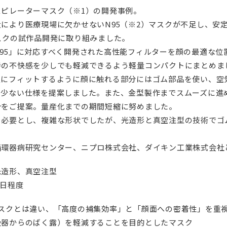
ピレーターマスク（※1）の開発事例。
により医療現場に欠かせないN95（※2）マスクが不足し、安
スクの試作品開発に取り組みました。
95」に対応すべく開発された高性能フィルターを顔の最適な位
時の不快感を少しでも軽減できるよう軽量コンパクトにまとめま
人にフィットするように顔に触れる部分にはゴム部品を使い、空
の少ない仕様を提案しました。また、金型製作までスムーズに進
計をご提案。量産化までの期間短縮に努めました。
必要とし、複雑な形状でしたが、光造形と真空注型の技術でゴ
循環器病研究センター、ニプロ株式会社、ダイキン工業株式会社
光造形、真空注型
2日程度
マスクとは違い、「高度の捕集効率」と「顔面への密着性」を重
吸器からのばく露）を軽減することを目的としたマスク