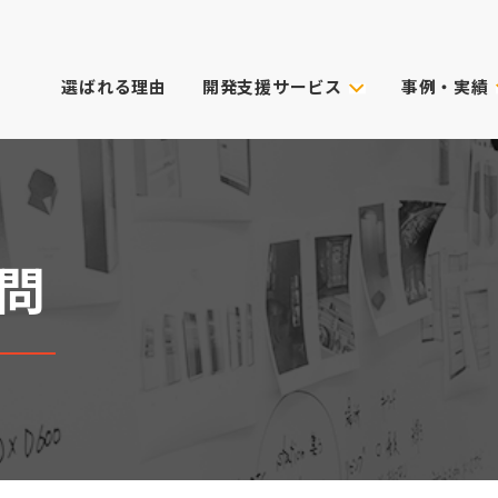
選ばれる理由
開発支援サービス
事例・実績
事例・実績
試作技術から選ぶ
主なクライアン
これまでのご依
真空注型
プロダクトデザイン
3Dプリンター
筐体設計
表面処理・加飾
CG動画制作
問
デル
光成形
XRサービス
ィカル)
スキャニング
PoC受託サービス