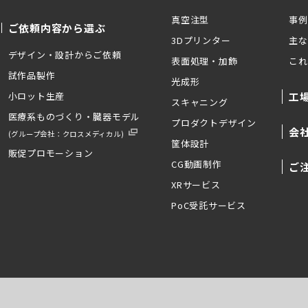
真空注型
事例
ご依頼内容から選ぶ
3Dプリンター
主な
デザイン・設計からご依頼
表面処理・加飾
これ
試作品製作
光成形
小ロット生産
工
スキャニング
医療系ものづくり・臓器モデル
プロダクトデザイン
会
(グループ会社：クロスメディカル)
筐体設計
販促プロモーション
CG動画制作
ご
XRサービス
PoC受託サービス