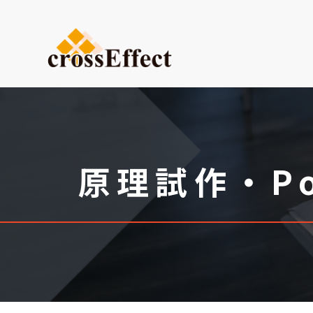
ご依頼内容から選ぶ
デザイン・設計からご依頼
試作品製作
小ロット生産
原理試作・P
医療系ものづくり・臓器モ
(グループ会社：クロスメデ
販促プロモーション