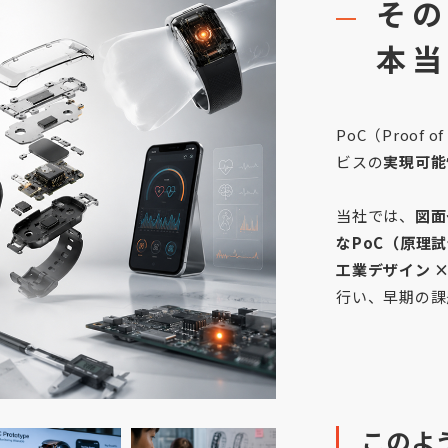
その
本当
PoC（Proof
ビスの
実現可能
当社では、
図面
なPoC（原理
工業デザイン ×
行い、早期の課
このよ