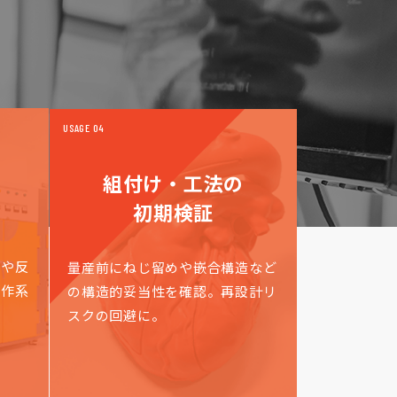
USAGE 04
組付け・工法の
初期検証
感や反
量産前にねじ留めや嵌合構造など
操作系
の構造的妥当性を確認。再設計リ
スクの回避に。