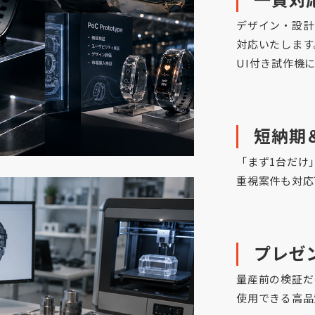
デザイン・設計
対応いたします
UI付き試作機
短納期
「まず1台だけ
重視案件も対応
プレゼ
量産前の検証だ
使用できる高品