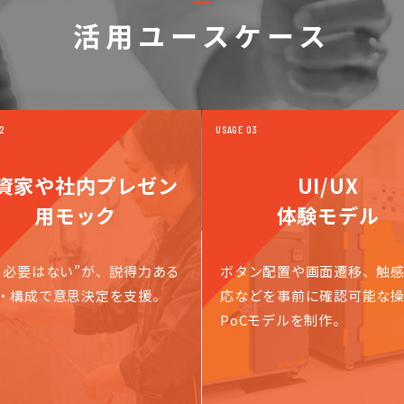
活用ユースケース
2
USAGE 03
資家や社内プレゼン
UI/UX
用モック
体験モデル
く必要はない”が、説得力ある
ボタン配置や画面遷移、触
・構成で意思決定を支援。
応などを事前に確認可能な
PoCモデルを制作。