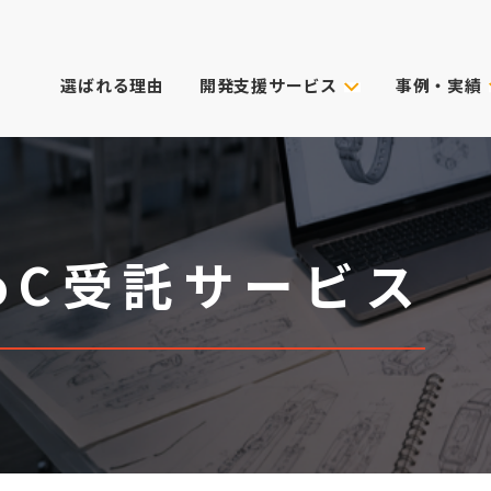
選ばれる理由
開発支援サービス
事例・実績
事例・実績
試作技術から選ぶ
主なクライアン
これまでのご依
真空注型
プロダクトデザイン
3Dプリンター
筐体設計
表面処理・加飾
CG動画制作
oC受託サービス
デル
光成形
XRサービス
ィカル)
スキャニング
PoC受託サービス