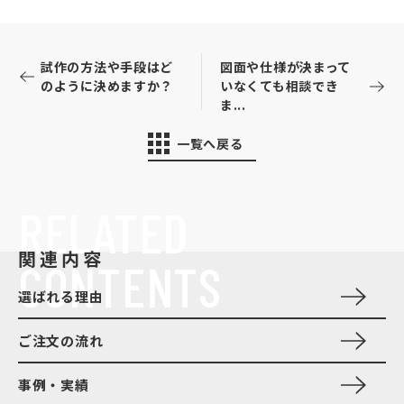
試作の方法や手段はど
図面や仕様が決まって
のように決めますか？
いなくても相談でき
ま...
一覧へ戻る
RELATED
関連内容
CONTENTS
選ばれる理由
ご注文の流れ
事例・実績