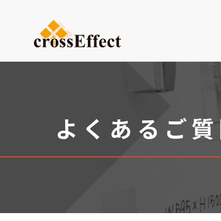
ご依頼内容から選ぶ
デザイン・設計からご依頼
試作品製作
小ロット生産
よくあるご質
医療系ものづくり・臓器モ
(グループ会社：クロスメデ
販促プロモーション