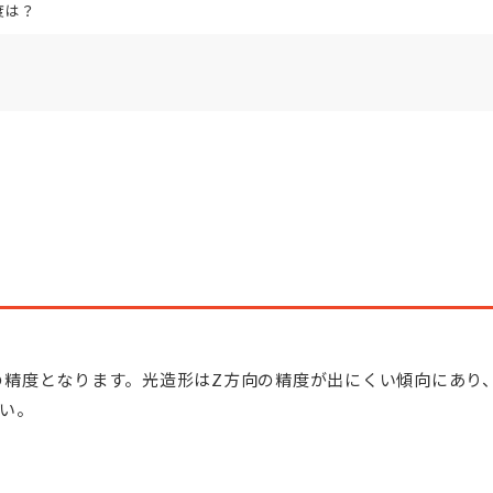
度は？
％程度の精度となります。光造形はZ方向の精度が出にくい傾向にあ
い。