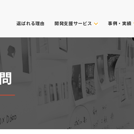
選ばれる理由
開発支援サービス
事例・実績
事例・実績
試作技術から選ぶ
主なクライアン
これまでのご依
真空注型
プロダクトデザイン
3Dプリンター
筐体設計
表面処理・加飾
CG動画制作
問
デル
光成形
XRサービス
ィカル)
スキャニング
PoC受託サービス