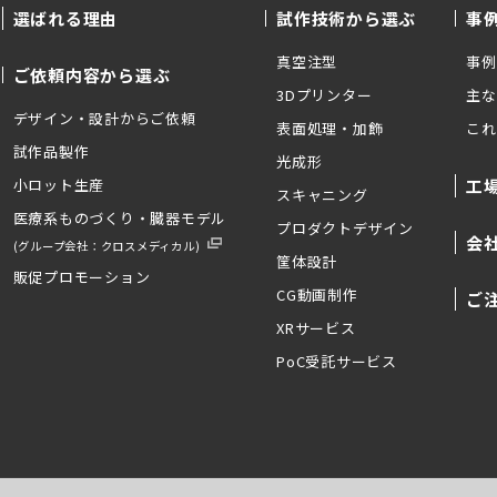
選ばれる理由
試作技術から選ぶ
事
真空注型
事例
ご依頼内容から選ぶ
3Dプリンター
主な
デザイン・設計からご依頼
表面処理・加飾
これ
試作品製作
光成形
小ロット生産
工
スキャニング
医療系ものづくり・臓器モデル
プロダクトデザイン
会
(グループ会社：クロスメディカル)
筐体設計
販促プロモーション
CG動画制作
ご
XRサービス
PoC受託サービス