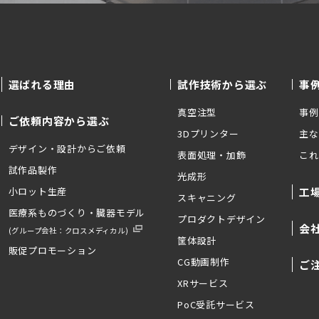
選ばれる理由
試作技術から選ぶ
事
真空注型
事例
ご依頼内容から選ぶ
3Dプリンター
主な
デザイン・設計からご依頼
表面処理・加飾
これ
試作品製作
光成形
小ロット生産
工
スキャニング
医療系ものづくり・臓器モデル
プロダクトデザイン
会
(グループ会社：クロスメディカル)
筐体設計
販促プロモーション
CG動画制作
ご
XRサービス
PoC受託サービス