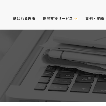
選ばれる理由
開発支援サービス
事例・実績
事例・実績
試作技術から選ぶ
主なクライアン
これまでのご依
真空注型
プロダクトデザイン
3Dプリンター
筐体設計
表面処理・加飾
CG動画制作
デル
光成形
XRサービス
ィカル)
スキャニング
PoC受託サービス