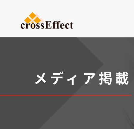
ご依頼内容から選ぶ
デザイン・設計からご依頼
試作品製作
小ロット生産
メディア掲載
医療系ものづくり・臓器モ
(グループ会社：クロスメデ
販促プロモーション