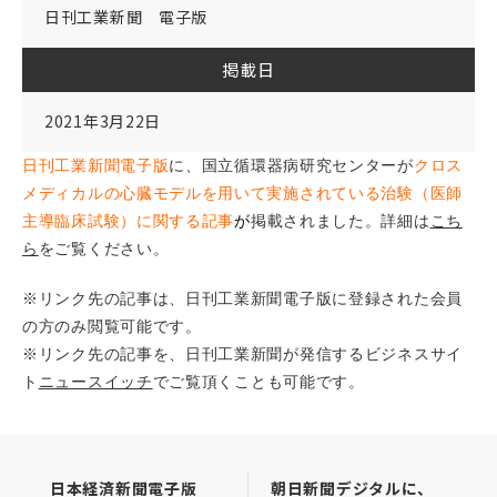
日刊工業新聞 電子版
掲載日
2021年3月22日
日刊工業新聞電子版
に、国立循環器病研究センターが
クロス
メディカル
の心臓モデルを用いて実施されている治験（医師
主導臨床試験）に関する記事
が
掲載されました。詳細は
こち
ら
をご覧ください。
※リンク先の記事は、日刊工業新聞電子版に登録された会員
の方のみ閲覧可能です。
※リンク先の記事を、日刊工業新聞が発信するビジネスサイ
ト
ニュースイッチ
でご覧頂くことも可能です。
日本経済新聞電子版
朝日新聞デジタルに、