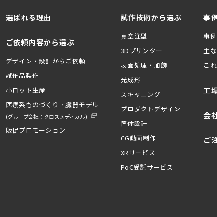
選ばれる理由
試作技術から選ぶ
事
真空注型
事例
ご依頼内容から選ぶ
3Dプリンター
主な
デザイン・設計からご依頼
表面処理・加飾
これ
試作品製作
光成形
小ロット生産
工
スキャニング
医療系ものづくり・臓器モデル
プロダクトデザイン
会
(グループ会社：クロスメディカル)
筐体設計
販促プロモーション
CG動画制作
ご
XRサービス
PoC受託サービス