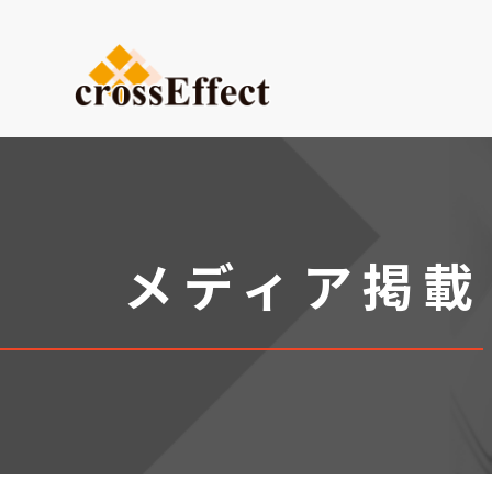
ご依頼内容から選ぶ
デザイン・設計からご依頼
試作品製作
小ロット生産
メディア掲載
医療系ものづくり・臓器モ
(グループ会社：クロスメデ
販促プロモーション