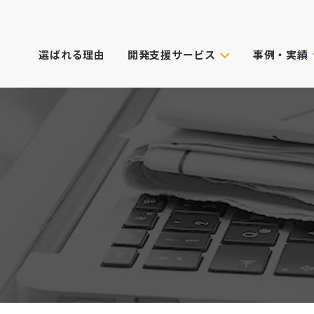
選ばれる理由
開発支援サービス
事例・実績
事例・実績
試作技術から選ぶ
主なクライアン
これまでのご依
真空注型
プロダクトデザイン
3Dプリンター
筐体設計
表面処理・加飾
CG動画制作
デル
光成形
XRサービス
ィカル)
スキャニング
PoC受託サービス