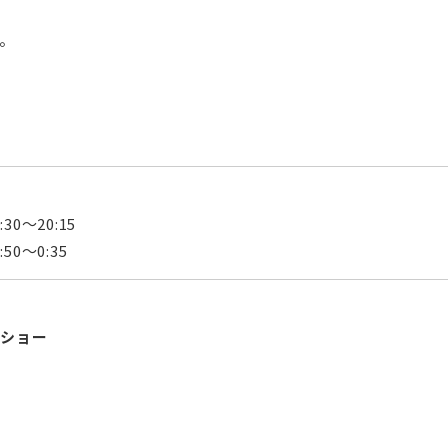
。
30～20:15
50～0:35
ツショー