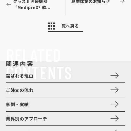
クラスⅡ医療機器
夏季休業のお知らせ
「MedipreX® 軟...
一覧へ戻る
RELATED
関連内容
CONTENTS
選ばれる理由
ご注文の流れ
事例・実績
業界別のアプローチ