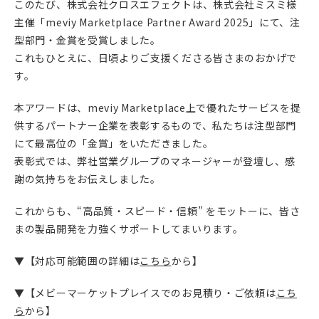
このたび、株式会社クロスエフェクトは、株式会社ミスミ様
主催「meviy Marketplace Partner Award 2025」にて、注
型部門・金賞を受賞しました。
これもひとえに、日頃よりご支援くださる皆さまのおかげで
す。
本アワードは、meviy Marketplace上で優れたサービスを提
供するパートナー企業を表彰するもので、私たちは注型部門
にて最高位の「金賞」をいただきました。
表彰式では、弊社営業グループのマネージャーが登壇し、感
謝の気持ちをお伝えしました。
これからも、“高品質・スピード・信頼” をモットーに、皆さ
まの製品開発を力強くサポートしてまいります。
▼【対応可能範囲の詳細は
こちら
から】
▼【メビーマーケットプレイスでのお見積り・ご依頼は
こち
ら
から】