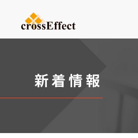
ご依頼内容から選ぶ
デザイン・設計からご依頼
試作品製作
小ロット生産
新着情報
医療系ものづくり・臓器モ
(グループ会社：クロスメデ
販促プロモーション