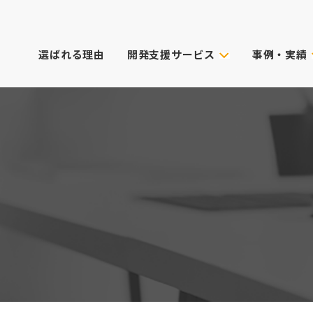
選ばれる理由
開発支援サービス
事例・実績
事例・実績
試作技術から選ぶ
主なクライアン
これまでのご依
真空注型
プロダクトデザイン
3Dプリンター
筐体設計
表面処理・加飾
CG動画制作
デル
光成形
XRサービス
ィカル)
スキャニング
PoC受託サービス