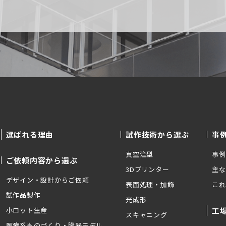
選ばれる理由
試作技術から選ぶ
事
真空注型
事例
ご依頼内容から選ぶ
3Dプリンター
主な
デザイン・設計からご依頼
表面処理・加飾
これ
試作品製作
光成形
小ロット生産
工
スキャニング
医療系ものづくり・臓器モデル