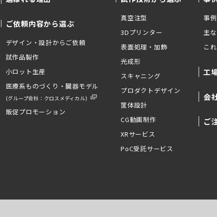
真空注型
事例
ご依頼内容から選ぶ
3Dプリンター
主な
デザイン・設計からご依頼
表面処理・加飾
これ
試作品製作
光成形
小ロット生産
工
スキャニング
医療系ものづくり・臓器モデル
プロダクトデザイン
会
(グループ会社：クロスメディカル)
筐体設計
販促プロモーション
CG動画制作
ご
XRサービス
PoC受託サービス