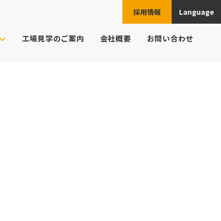
採用情報
Language
JPN
工場見学のご案内
会社概要
お問い合わせ
ENG
ご注文の流れ
ト様の業界
CHN
頼例
ESP
よくあるご質問