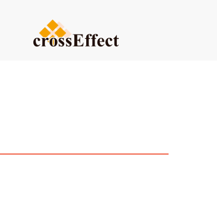
ご依頼内容から選ぶ
デザイン・設計からご依頼
試作品製作
小ロット生産
20209月
医療系ものづくり・臓器モ
(グループ会社：クロスメデ
販促プロモーション