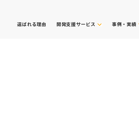
選ばれる理由
開発支援サービス
事例・実績
事例・実績
試作技術から選ぶ
主なクライアン
これまでのご依
真空注型
プロダクトデザイン
3Dプリンター
筐体設計
表面処理・加飾
CG動画制作
デル
光成形
XRサービス
ィカル)
スキャニング
PoC受託サービス