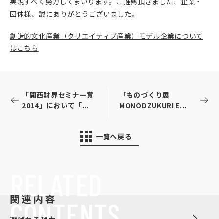
実現すべく努力してまいります。ご推薦頂きました、企業・
団体様、誠にありがとうございました。
創造的文化産業（クリエイティブ産業）モデル企業について
はこちら
「関西財界セミナー賞
「ものづくり展
2014」において「...
MONODZUKURI E...
一覧へ戻る
RELATED
関連内容
CONTENTS