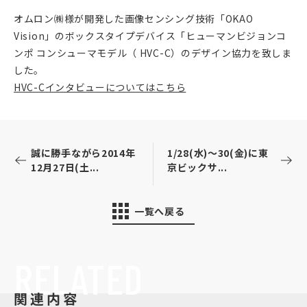
オムロン㈱様が開発した画像センシング技術「OKAO
Vision」のボックスタイプデバイス「ヒューマンビジョンコ
ンポ コンシューマモデル（ HVC-C）のデザイン協力を致しま
した。
HVC-Cインタビューについてはこちら
誠に勝手ながら2014年
1/28(水)～30(金)に東
12月27日(土...
京ビックサ...
一覧へ戻る
RELATED
関連内容