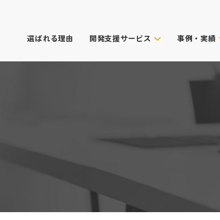
選ばれる理由
開発支援サービス
事例・実績
事例・実績
試作技術から選ぶ
主なクライアン
これまでのご依
真空注型
プロダクトデザイン
3Dプリンター
筐体設計
表面処理・加飾
CG動画制作
デル
光成形
XRサービス
ィカル)
スキャニング
PoC受託サービス