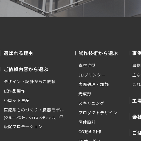
選ばれる理由
試作技術から選ぶ
事
真空注型
事例
ご依頼内容から選ぶ
3Dプリンター
主な
デザイン・設計からご依頼
表面処理・加飾
これ
試作品製作
光成形
小ロット生産
工
スキャニング
医療系ものづくり・臓器モデル
プロダクトデザイン
会
(グループ会社：クロスメディカル)
筐体設計
販促プロモーション
CG動画制作
ご
XRサービス