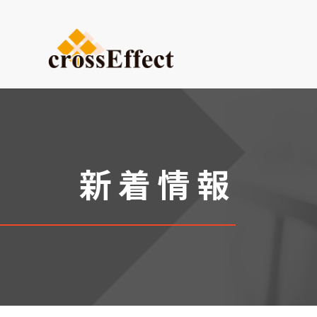
ご依頼内容から選ぶ
デザイン・設計からご依頼
試作品製作
小ロット生産
新着情報
医療系ものづくり・臓器モ
(グループ会社：クロスメデ
販促プロモーション