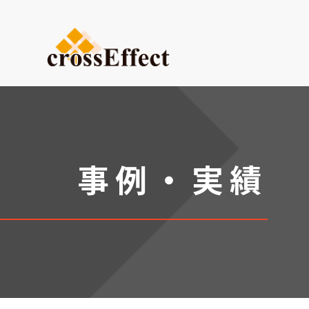
ご依頼内容から選ぶ
デザイン・設計からご依頼
試作品製作
小ロット生産
事例・実績
医療系ものづくり・臓器モ
(グループ会社：クロスメデ
販促プロモーション