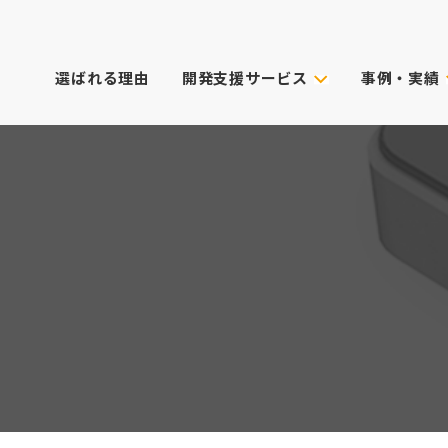
選ばれる理由
開発支援サービス
事例・実績
事例・実績
試作技術から選ぶ
主なクライアン
これまでのご依
真空注型
プロダクトデザイン
3Dプリンター
筐体設計
表面処理・加飾
CG動画制作
デル
光成形
XRサービス
ィカル)
スキャニング
PoC受託サービス