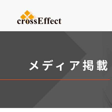
ご依頼内容から選ぶ
デザイン・設計からご依頼
試作品製作
小ロット生産
メディア掲載
医療系ものづくり・臓器モ
(グループ会社：クロスメデ
販促プロモーション