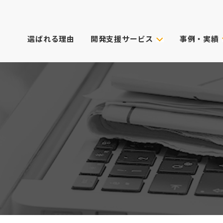
選ばれる理由
開発支援サービス
事例・実績
事例・実績
試作技術から選ぶ
主なクライアン
これまでのご依
真空注型
プロダクトデザイン
3Dプリンター
筐体設計
表面処理・加飾
CG動画制作
デル
光成形
XRサービス
ィカル)
スキャニング
PoC受託サービス