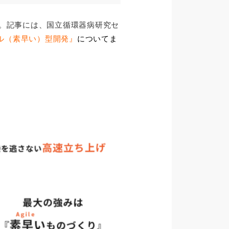
。
記事には、国立循環器病研究セ
ル（素早い）型開発』
について
ま