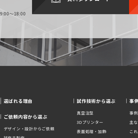
:00～18:00
選ばれる理由
試作技術から選ぶ
事
真空注型
事例
ご依頼内容から選ぶ
3Dプリンター
主な
デザイン・設計からご依頼
表面処理・加飾
これ
試作品製作