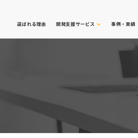
選ばれる理由
開発支援サービス
事例・実績
事例・実績
試作技術から選ぶ
主なクライアン
これまでのご依
真空注型
プロダクトデザイン
3Dプリンター
筐体設計
表面処理・加飾
CG動画制作
デル
光成形
XRサービス
ィカル)
スキャニング
PoC受託サービス