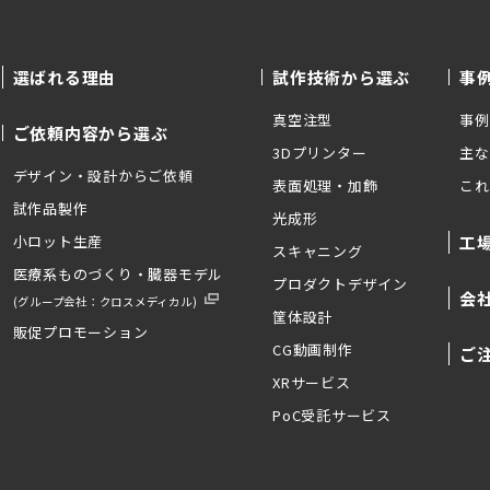
選ばれる理由
試作技術から選ぶ
事
真空注型
事例
ご依頼内容から選ぶ
3Dプリンター
主な
デザイン・設計からご依頼
表面処理・加飾
これ
試作品製作
光成形
小ロット生産
工
スキャニング
医療系ものづくり・臓器モデル
プロダクトデザイン
会
(グループ会社：クロスメディカル)
筐体設計
販促プロモーション
CG動画制作
ご
XRサービス
PoC受託サービス