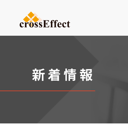
ご依頼内容から選ぶ
デザイン・設計からご依頼
試作品製作
小ロット生産
新着情報
医療系ものづくり・臓器モ
(グループ会社：クロスメデ
販促プロモーション