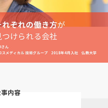
それぞれの働き方
が
見つけられる会社
.Oさん
ロスメディカル 技術グループ
2018年4月入社
仏教大学
仕事内容