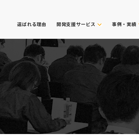
選ばれる理由
開発支援サービス
事例・実績
事例・実績
試作技術から選ぶ
主なクライアン
これまでのご依
真空注型
プロダクトデザイン
3Dプリンター
筐体設計
表面処理・加飾
CG動画制作
デル
光成形
XRサービス
ィカル)
スキャニング
PoC受託サービス