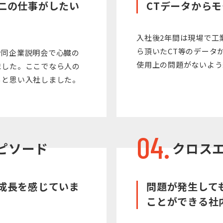
二の仕事がしたい
CTデータから
入社後2年間は現場で工
ら頂いたCT等のデータ
合同企業説明会で心臓の
使用上の問題がないよう
ました。ここでなら人の
ると思い入社しました。
04.
ピソード
クロス
成長を感じていま
問題が発生して
ことができる社