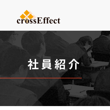
ご依頼内容から選ぶ
デザイン・設計からご依頼
試作品製作
小ロット生産
社員紹介
医療系ものづくり・臓器モ
(グループ会社：クロスメデ
販促プロモーション