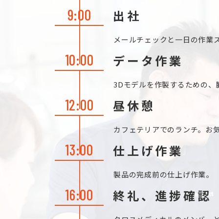
9:00
出社
メールチェックと一日の作業
10:00
データ作業
3Dモデルを作製するための、
12:00
昼休憩
カフェテリアでのランチ。お気
13:00
仕上げ作業
製品の完成前の仕上げ作業。
16:00
終礼、進捗確認