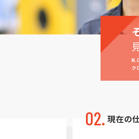
N
ク
02.
現在の